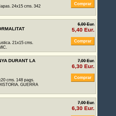
Comprar
olapas. 24x15 cms. 342
6,00 Eur.
NORMALITAT
5,40 Eur.
Comprar
ustica. 21x15 cms.
MIC.
NYA DURANT LA
7,00 Eur.
6,30 Eur.
Comprar
5x20 cms. 148 pags.
o.. HISTORIA. GUERRA
7,00 Eur.
6,30 Eur.