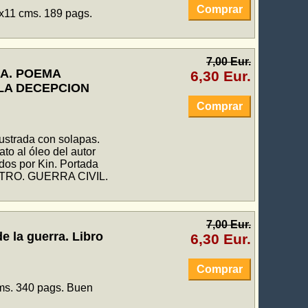
Comprar
8x11 cms. 189 pags.
7,00 Eur.
SA. POEMA
6,30 Eur.
LA DECEPCION
Comprar
ustrada con solapas.
to al óleo del autor
ados por Kin. Portada
TEATRO. GUERRA CIVIL.
7,00 Eur.
la guerra. Libro
6,30 Eur.
Comprar
cms. 340 pags. Buen