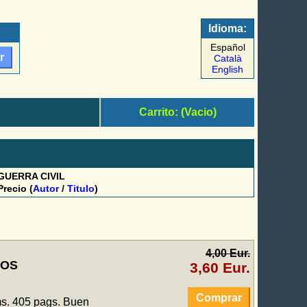
Idioma:
Español
Català
English
Carrito: (Vacio)
GUERRA CIVIL
Precio (
Autor
/
Titulo
)
4,00 Eur.
TOS
3,60 Eur.
Comprar
ms. 405 pags. Buen