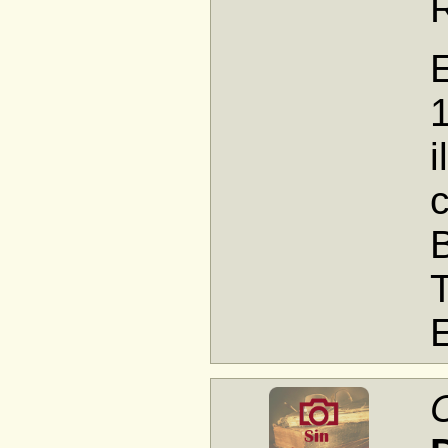
R
i
c