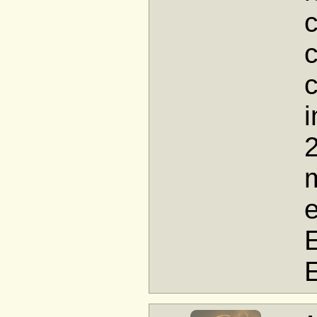
c
c
i