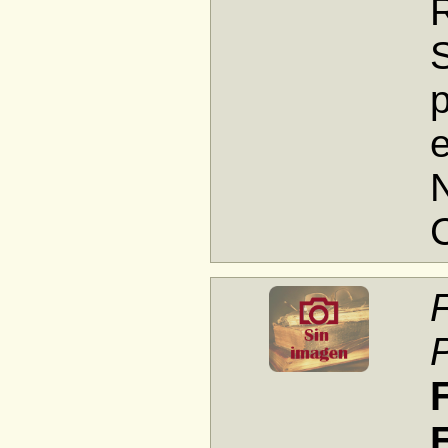
S
p
e