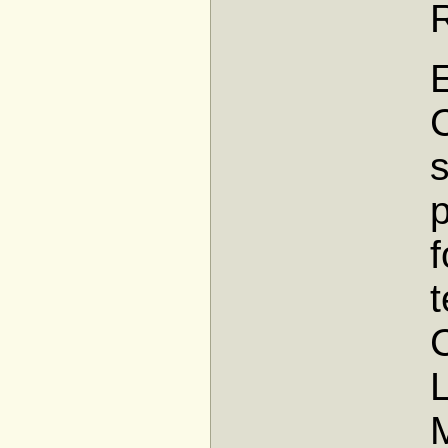
C
f
t
C
L