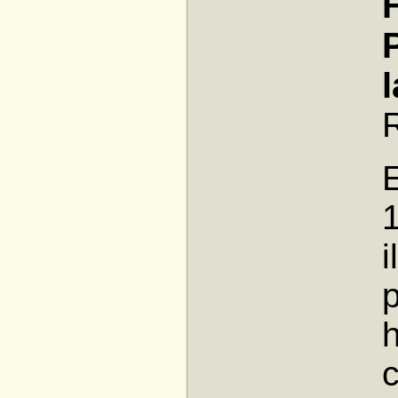
1
i
p
h