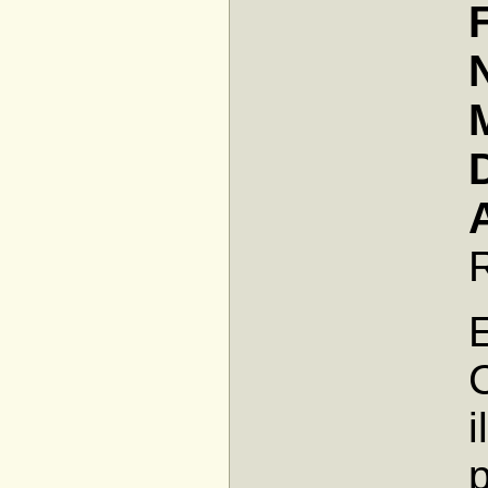
E
C
i