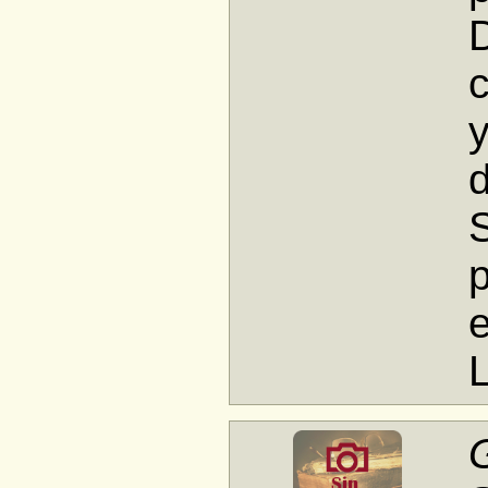
D
y
S
p
e