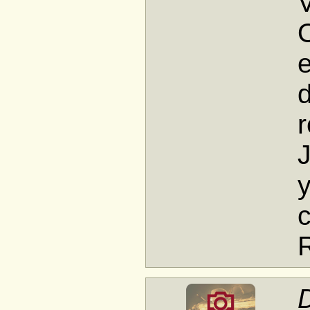
V
O
d
r
J
y