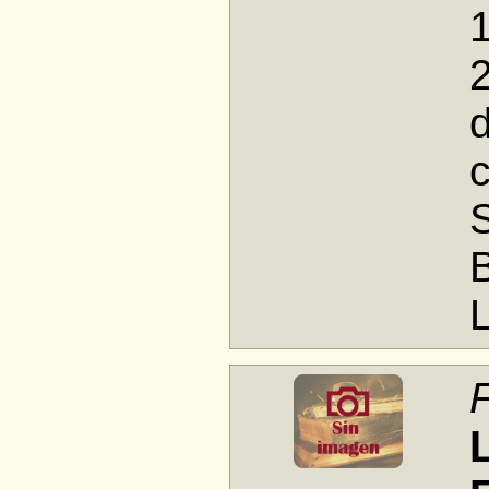
1
d
c