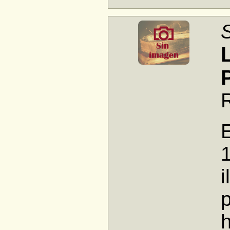
1
i
p
h