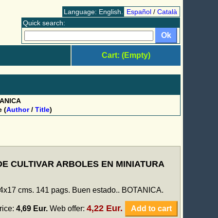
Language: English.
Español
/
Català
Quick search:
Cart: (Empty)
ANICA
e (
Author
/
Title
)
DE CULTIVAR ARBOLES EN MINIATURA
 24x17 cms. 141 pags. Buen estado.. BOTANICA.
4,22 Eur.
rice:
4,69 Eur.
Web offer:
Add to cart