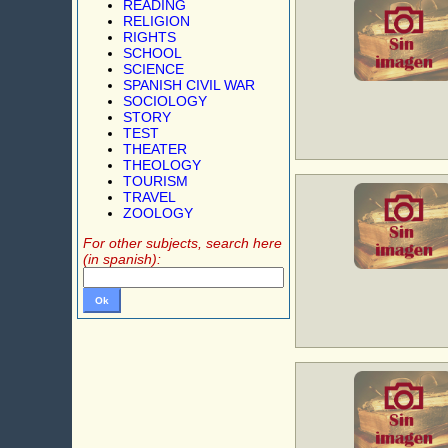
READING
RELIGION
RIGHTS
SCHOOL
SCIENCE
SPANISH CIVIL WAR
SOCIOLOGY
STORY
TEST
THEATER
THEOLOGY
TOURISM
TRAVEL
ZOOLOGY
For other subjects, search here
(in spanish):