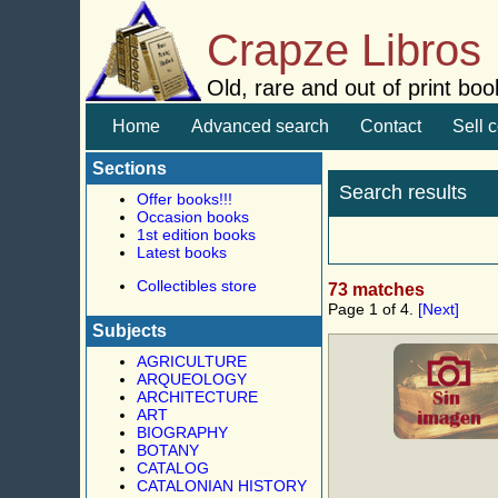
Crapze Libros
Old, rare and out of print boo
Home
Advanced search
Contact
Sell 
Sections
Search results
Offer books!!!
Occasion books
1st edition books
Latest books
Collectibles store
73 matches
Page 1 of 4.
[Next]
Subjects
AGRICULTURE
ARQUEOLOGY
ARCHITECTURE
ART
BIOGRAPHY
BOTANY
CATALOG
CATALONIAN HISTORY